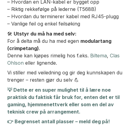
– Hvordan en LAN-kabel er bygget opp
– Riktig rekkefølge på lederne (T568B)
– Hvordan du terminerer kabel med RJ45-plugg
– Vanlige feil og enkel feilsøking
🛠️
Utstyr du må ha med selv:
For å delta må du ha med egen
modulartang
(crimpetang)
.
Denne kan kjøpes rimelig hos f.eks.
Biltema
,
Clas
Ohlson
eller lignende.
Vi stiller med veiledning og gir deg kunnskapen du
trenger – resten gjør du selv 💪
💡 Dette er en super mulighet til å lære noe
praktisk du faktisk får bruk for, enten det er til
gaming, hjemmenettverk eller som en del av
teknisk crew på arrangement.
👉 Begrenset antall plasser – meld deg på!